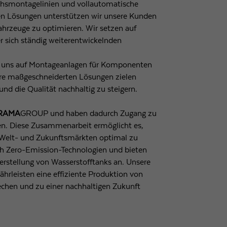
Achsmontagelinien und vollautomatische
ven Lösungen unterstützen wir unsere Kunden
Laufzeit
1 Tag
 Fahrzeuge zu optimieren. Wir setzen auf
 sich ständig weiterentwickelnden
Wird von Google Analytics verwendet, um die
Zweck
Anforderungsrate einzuschränken
n uns auf Montageanlagen für Komponenten
sere maßgeschneiderten Lösungen zielen
Name
_gid
nd die Qualität nachhaltig zu steigern.
Anbieter
Google LLC
RAMA
GROUP und haben dadurch Zugang zu
en. Diese Zusammenarbeit ermöglicht es,
Laufzeit
1 Tag
n Welt- und Zukunftsmärkten optimal zu
ich Zero-Emission-Technologien und bieten
Registriert eine eindeutige ID, die verwendet wird, um
rstellung von Wasserstofftanks an. Unsere
Zweck
statistische Daten dazu, wie der Besucher die Website
rleisten eine effiziente Produktion von
nutzt, zu generieren.
echen und zu einer nachhaltigen Zukunft