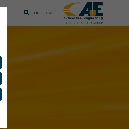
|
DE
EN
z