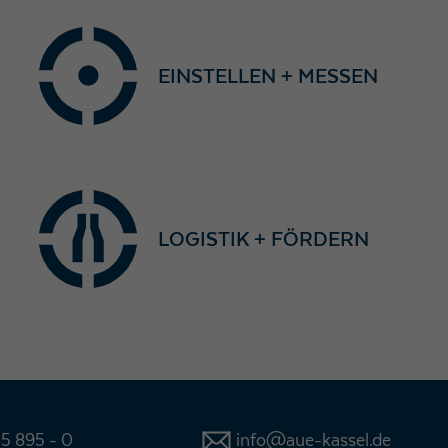
EINSTELLEN + MESSEN
LOGISTIK + FÖRDERN
5 895 - 0
info@aue-kassel.de