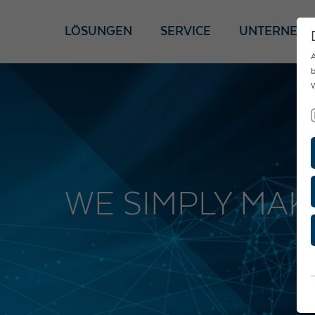
LÖSUNGEN
SERVICE
UNTERNEH
A
b
W
WE SIMPLY MAK