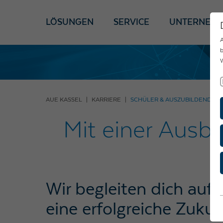
LÖSUNGEN
SERVICE
UNTERNEH
A
b
W
AUE KASSEL
KARRIERE
SCHÜLER & AUSZUBILDENDE
Mit einer Ausbi
Wir begleiten dich auf
eine erfolgreiche Zukun