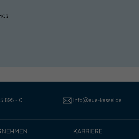
2403
5 895 - 0
info@aue-kassel.de
RNEHMEN
KARRIERE