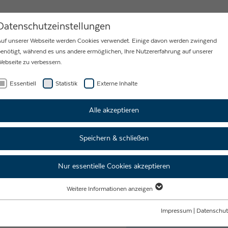
MEN
AKTUELLES
KARRIERE
Datenschutzeinstellungen
uf unserer Webseite werden Cookies verwendet. Einige davon werden zwingend
enötigt, während es uns andere ermöglichen, Ihre Nutzererfahrung auf unserer
ebseite zu verbessern.
Essentiell
Statistik
Externe Inhalte
Alle akzeptieren
ldung bei uns stehen 
Speichern & schließen
Nur essentielle Cookies akzeptieren
 dem Weg in
Weitere Informationen anzeigen
Essentiell
ft
Essentielle Cookies werden für grundlegende Funktionen der Webseite benötigt.
Impressum
|
Datenschut
Dadurch ist gewährleistet, dass die Webseite einwandfrei funktioniert.