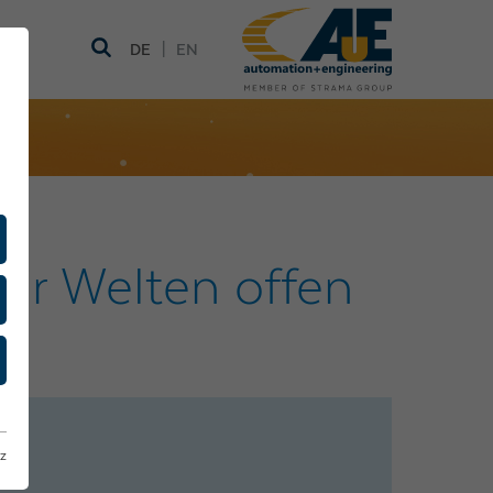
|
DE
EN
dir Welten offen
z