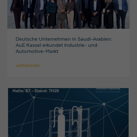
Anbieter
Google LLC
Laufzeit
1 Tag
Wird von Google Analytics verwendet, um die
Zweck
Deutsche Unternehmen in Saudi-Arabien:
Anforderungsrate einzuschränken
AuE Kassel erkundet Industrie- und
Automotive-Markt
Name
_gid
weiterlesen
Anbieter
Google LLC
Laufzeit
1 Tag
Registriert eine eindeutige ID, die verwendet wird,
Zweck
um statistische Daten dazu, wie der Besucher die
Website nutzt, zu generieren.