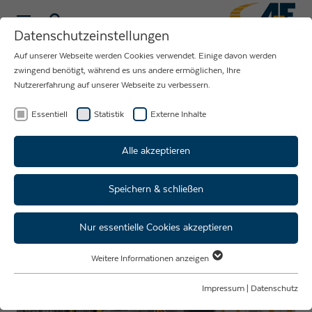
Datenschutzeinstellungen
Auf unserer Webseite werden Cookies verwendet. Einige davon werden
NEUIGKEITEN
zwingend benötigt, während es uns andere ermöglichen, Ihre
Nutzererfahrung auf unserer Webseite zu verbessern.
RUND UM DAS
UNTERNEHMEN
Essentiell
Statistik
Externe Inhalte
AUE
Alle akzeptieren
Speichern & schließen
Aktuelles
Nur essentielle Cookies akzeptieren
Weitere Informationen anzeigen
Essentiell
Essentielle Cookies werden für grundlegende Funktionen der Webseite
Impressum
|
Datenschutz
benötigt. Dadurch ist gewährleistet, dass die Webseite einwandfrei