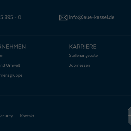
5 895 - 0
info@aue-kassel.de
RNEHMEN
KARRIERE
en
Stellenangebote
 und Umwelt
Jobmessen
hmensgruppe
Security
Kontakt