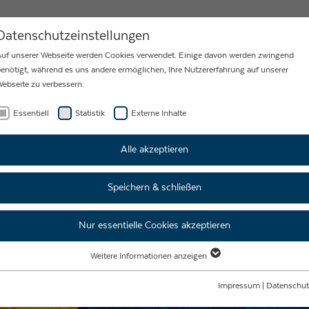
MEN
AKTUELLES
KARRIERE
Datenschutzeinstellungen
uf unserer Webseite werden Cookies verwendet. Einige davon werden zwingend
enötigt, während es uns andere ermöglichen, Ihre Nutzererfahrung auf unserer
ebseite zu verbessern.
.
Essentiell
Statistik
Externe Inhalte
Alle akzeptieren
Speichern & schließen
Nur essentielle Cookies akzeptieren
Weitere Informationen anzeigen
Essentiell
Essentielle Cookies werden für grundlegende Funktionen der Webseite benötigt.
Impressum
|
Datenschut
Dadurch ist gewährleistet, dass die Webseite einwandfrei funktioniert.