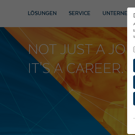
LÖSUNGEN
SERVICE
UNTERNEH
A
b
W
NOT JUST A JOB
IT'S A CAREER.