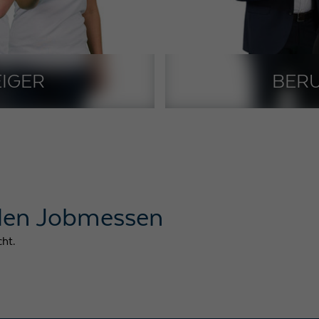
EIGER
BER
 den Jobmessen
cht.