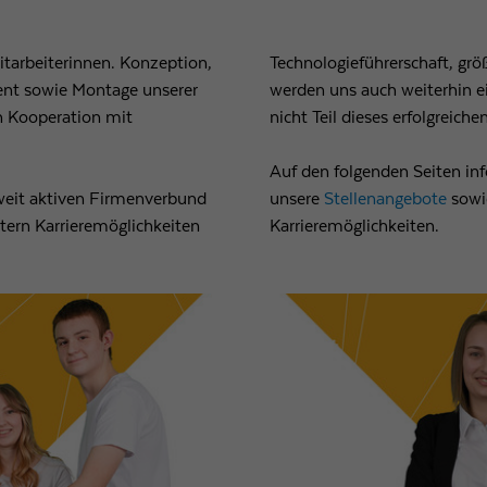
Laufzeit
1 Tag
itarbeiterinnen. Konzeption,
Technologieführerschaft, gr
nt sowie Montage unserer
werden uns auch weiterhin 
Wird von Google Analytics verwendet, um die
Zweck
Anforderungsrate einzuschränken
n Kooperation mit
nicht Teil dieses erfolgreiche
Auf den folgenden Seiten inf
Name
_gid
weit aktiven Firmenverbund
unsere
Stellenangebote
sowi
itern Karrieremöglichkeiten
Karrieremöglichkeiten.
Anbieter
Google LLC
Laufzeit
1 Tag
Registriert eine eindeutige ID, die verwendet wird, um
Zweck
statistische Daten dazu, wie der Besucher die Website
nutzt, zu generieren.