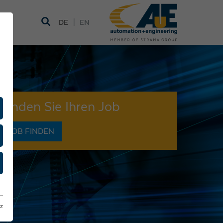
|
DE
EN
Finden Sie Ihren Job
JOB FINDEN
z