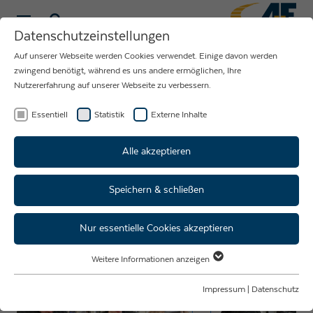
Datenschutzeinstellungen
Auf unserer Webseite werden Cookies verwendet. Einige davon werden
NEUIGKEITEN
zwingend benötigt, während es uns andere ermöglichen, Ihre
Nutzererfahrung auf unserer Webseite zu verbessern.
RUND UM DAS
UNTERNEHMEN
Essentiell
Statistik
Externe Inhalte
AUE
Alle akzeptieren
Speichern & schließen
Weihnachten im Schuhkarton
2024
Nur essentielle Cookies akzeptieren
Weitere Informationen anzeigen
Essentiell
Essentielle Cookies werden für grundlegende Funktionen der Webseite
Impressum
|
Datenschutz
benötigt. Dadurch ist gewährleistet, dass die Webseite einwandfrei