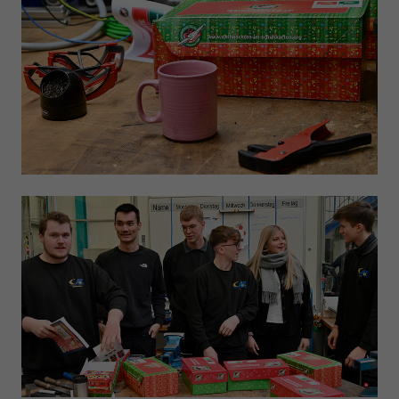
Anbieter
Google LLC
Laufzeit
1 Tag
Wird von Google Analytics verwendet, um die
Zweck
Anforderungsrate einzuschränken
Name
_gid
Anbieter
Google LLC
Laufzeit
1 Tag
Registriert eine eindeutige ID, die verwendet wird,
Zweck
um statistische Daten dazu, wie der Besucher die
Website nutzt, zu generieren.